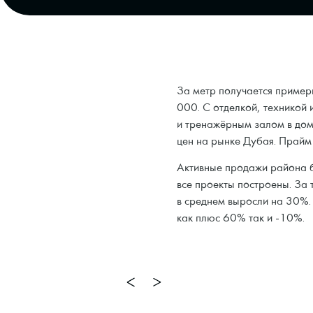
За метр получается пример
000. С отделкой, техникой
и тренажёрным залом в доме
цен на рынке Дубая. Прайм
Активные продажи района б
все проекты построены. За 
в среднем выросли на 30%. 
как плюс 60% так и -10%.
2/2