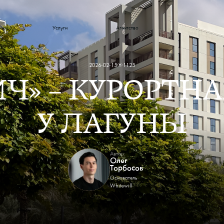
йки
Услуги
Агентство
 и новости
2026-02-15
1125
ИЧ» — КУРОРТН
У ЛАГУНЫ
Автор:
Олег
Торбосов
Основатель
Whitewill