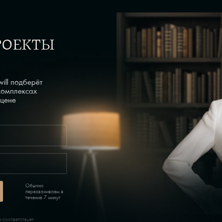
РОЕКТЫ
ill подберёт
 комплексах
 цене
Обычно
перезваниваем в
течение 7 минут
 соответствует