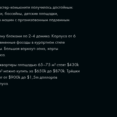
стер-комьюнити получилось достойным:
ки, бассейны, детские площадки,
ез машин с организованным подземным
ну блоками по 2-4 домика. Корпуса от 6
ременные фасады в курортном стиле
ы. Большая воркаут-зона, корты
са.
квартиры площадью 65–75 м² стоят $430k
² можно купить за $650k до $870k. Трёшки
т от $900k до $1,5m долларов
пуса.