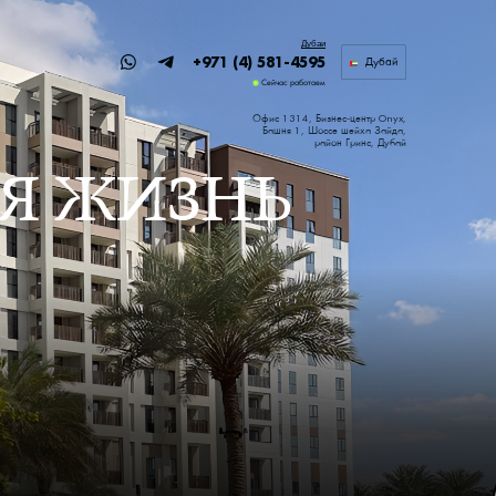
Дубаи
+971 (4) 581-4595
Дубай
Сейчас работаем
Офис 1314, Бизнес-центр Onyx,
Башня 1, Шоссе шейха Зайда,
район Гринс, Дубай
АЯ ЖИЗНЬ