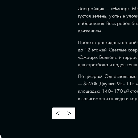
Застройщик — «Эмаар». Ма
густая зелень, уютные улоч
набережная. Весь район б
движением.
Проекты раскиданы по райо
до 12 этажей. Светлые сов
«Эмаар». Балконы и террас
для стритбола и падел тенни
По цифрам. Односпальные 
— $520k. Двушки 95–115 м
площадью 140–170 м² стоя
в зависимости от вида и кор
2/2