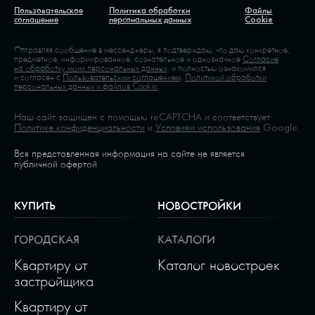
Пользовательское
Политика обработки
Файлы
соглашение
персональных данных
Cookie
Отправляя сообщение в мессенджеры, я подтверждаю, что даю конкретное,
предметное, информированное, сознательное и однозначное
Согласие
на обработку моих персональных данных,
и полностью ознакомился
и согласен с
Пользовательским соглашением,
Политикой обработки
персональных данных и файлов Cookie
Наш сайт защищен с помощью reCAPTCHA и соответствует
Политике конфиденциальности
и
Условиям использования
Google.
Вся представленная информация на сайте не является
публичной офертой
КУПИТЬ
НОВОСТРОЙКИ
ГОРОДСКАЯ
КАТАЛОГИ
Квартиру от
Каталог новостроек
застройщика
Квартиру от