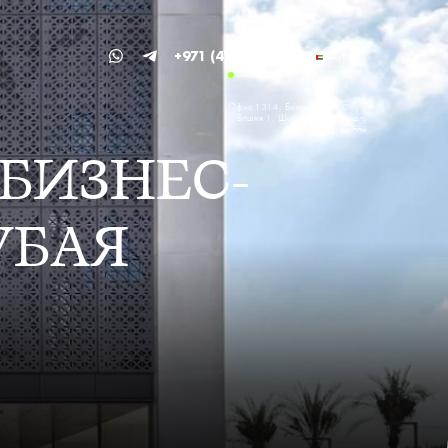
Дубаи
+971 (4) 581-4595
Дубай
Сейчас работаем
Офис 1314, Бизнес-центр Onyx,
Башня 1, Шоссе шейха Зайда,
район Гринс, Дубай
 БИЗНЕС-
УБАЯ