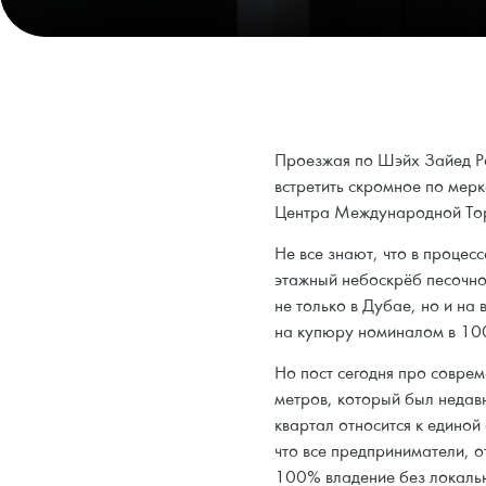
Проезжая по Шэйх Зайед Ро
встретить скромное по мер
Центра Международной Тор
Не все знают, что в процесс
этажный небоскрёб песочно
не только в Дубае, но и на
на купюру номиналом в 10
Но пост сегодня про совр
метров, который был недавн
квартал относится к единой
что все предприниматели, 
100% владение без локальн