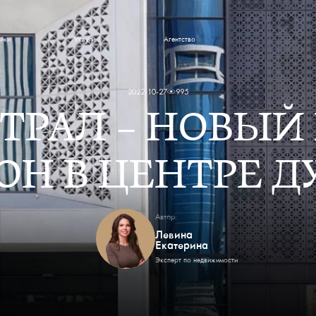
йки
Услуги
Агентство
 и новости
2022-10-27
995
ТРАЛ — НОВЫЙ
ОН В ЦЕНТРЕ Д
Автор:
Левина
Екатерина
Эксперт по недвижимости