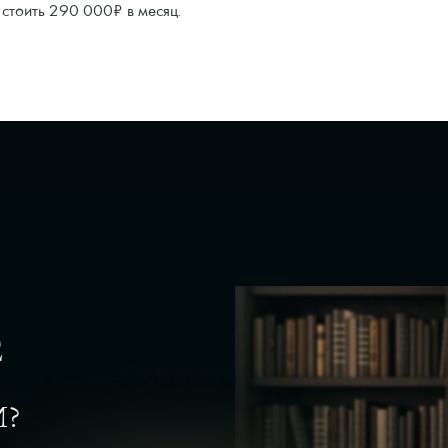
стоить 290 000₽ в месяц.
Е
И?