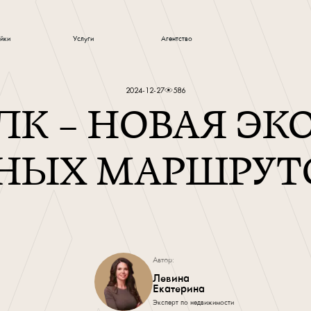
йки
Услуги
Агентство
 и новости
2024-12-27
586
ЛК — НОВАЯ Э
ЫХ МАРШРУТО
Автор:
Левина
Екатерина
Эксперт по недвижимости