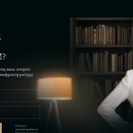
Е
И?
од ваш запрос
 инфраструктуру
Обычно
перезваниваем в
течение 7 минут