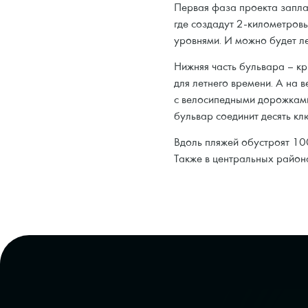
Первая фаза проекта запл
где создадут 2-километров
уровнями. И можно будет л
Нижняя часть бульвара – 
для летнего времени. А на 
с велосипедными дорожками
бульвар соединит десять кл
Вдоль пляжей обустроят 10
Также в центральных район