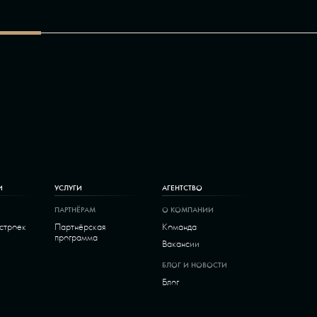
И
УСЛУГИ
АГЕНТСТВО
ПАРТНЁРАМ
О КОМПАНИИ
остроек
Партнёрская
Команда
программа
Вакансии
БЛОГ И НОВОСТИ
Блог