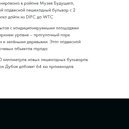
анирована в районе Музея Будущего,
ый подвесной пешеходный бульвар с 2
егко дойти из DIFC до WTC.
крытая с кондиционируемыми площадями
верхнем уровне – прогулочный парк
 и зелёными деревьями. Этот подвесной
ючевых объектов города.
0 километров новых пешеходных бульваров.
ах Дубая добавят 64 км променадов.