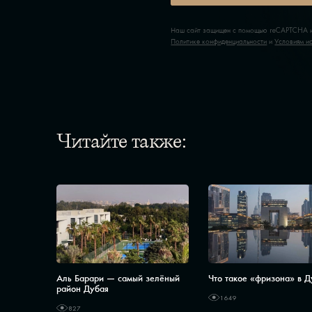
Наш сайт защищен с помощью reCAPTCHA и
Политике конфиденциальности
и
Условиям и
Читайте также:
Аль Барари — самый зелёный
Что такое «фризона» в 
район Дубая
1649
827