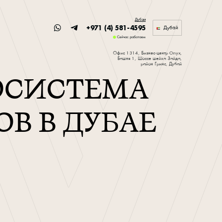
Дубаи
+971 (4) 581-4595
Дубай
Сейчас работаем
Офис 1314, Бизнес-центр Onyx,
Башня 1, Шоссе шейха Зайда,
район Гринс, Дубай
КОСИСТЕМА
В В ДУБАЕ